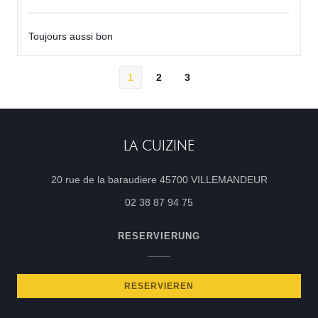
Toujours aussi bon
1
2
3
LA CUIZINE
((öffnet ei
20 rue de la baraudiere 45700 VILLEMANDEUR
02 38 87 94 75
RESERVIERUNG
RESERVIEREN