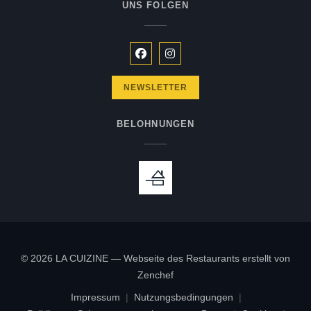
UNS FOLGEN
Facebook ((öffnet ein neues Fenste
Instagram ((öffnet ein neues 
NEWSLETTER
BELOHNUNGEN
© 2026 LA CUIZINE — Webseite des Restaurants erstellt von
((öffnet ein neues Fenster))
Zenchef
Impressum
Nutzungsbedingungen
((öffnet ein neues Fenster))
((öffnet ein neues Fenster))