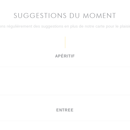
SUGGESTIONS DU MOMENT
s régulièrement des suggestions en plus de notre carte pour le plaisirs
APÉRITIF
ENTREE