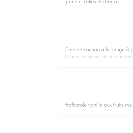
gambas rôties et chorizo
Cote de cochon à la sauge & 
& purée de pommes de terre maiso
Profiterole vanille aux fruits ro