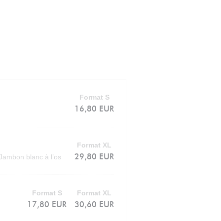
Format S
16,80 EUR
Format XL
29,80 EUR
Jambon blanc à l’os
Format S
Format XL
17,80 EUR
30,60 EUR