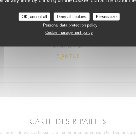
 at any time by clicking on the cookie icon at the bottom lef
OK, accept all
Deny all cookies
Personalize
Personal data protection policy
Cookie management policy
LES DESSERTS DU JOUR
Prix Hors formule
5,90 EUR
CARTE DES RIPAILLES
es, merci de vous adresser à un serveur ou serveuse. Une liste des alle