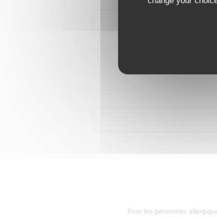
change your choices
Pour les personnes allergiqu