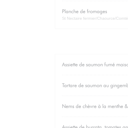
Planche de fromages
St Nectaire fermier/Chaource/Comté
Assiette de saumon fumé maiso
Tartare de saumon au gingembre
Nems de chèvre à la menthe & 
Assiette de burrata, tomates a