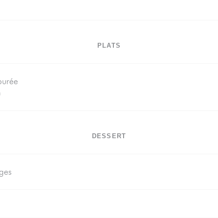
PLATS
purée
n
DESSERT
uges