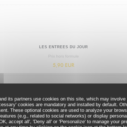
LES ENTREES DU JOUR
Prix hors formule
5,90 EUR
nd its partners use cookies on this site, which may involve 
cessary' cookies are mandatory and installed by default. Oth
LES PLATS DU JOUR
sent. These optional cookies are used to analyze your brows
Prix Hors formule
eatures (e.g., related to social networks) or display persona
'OK, accept all', 'Deny all' or 'Personalize' to manage your p
13,90 EUR
LA CUIZINE