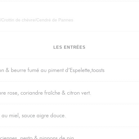
/Crottin de chèvre/Cendré de Pannes
LES ENTRÉES
n & beurre fumé au piment d’Espelette,toasts
 rose, coriandre fraîche & citron vert.
au miel, sauce aigre douce.
nciennes, pesto & pignons de pin