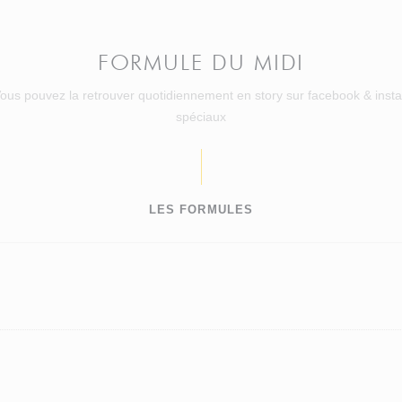
FORMULE DU MIDI
Vous pouvez la retrouver quotidiennement en story sur facebook & inst
spéciaux
LES FORMULES