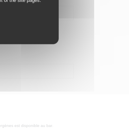
t of the site pages.
rgènes est disponible au bar.