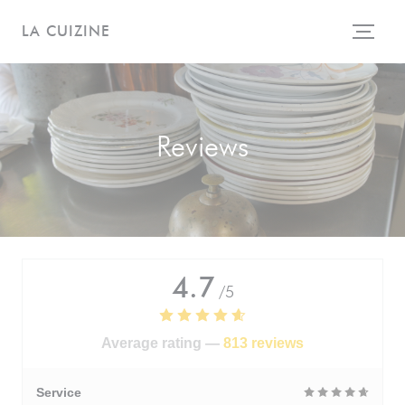
Personalizing your cookie choices
LA CUIZINE
Reviews
4.7
/5
Average rating —
813 reviews
Service