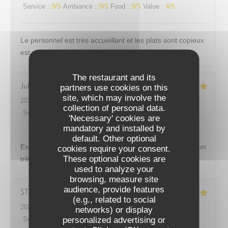
Service
:
5
/5
Ambiance
:
5
/5
Food
:
5
/5
Value
:
4
/5
Le personnel est très accueillant et les plats sont copieux
est savoureux
The restaurant and its
Julie
F
partners use cookies on this
site, which may involve the
2026-07-15
- 12:00 - Guests 3
collection of personal data.
Service
:
5
/5
Ambiance
:
5
/5
Food
:
5
/5
Value
:
5
/5
'Necessary' cookies are
mandatory and installed by
default. Other optional
Excellent comme d’habitude ! Très bonne cuisine dans un
cookies require your consent.
These optional cookies are
très bon cadre je reviendrais avec plaisir !
used to analyze your
browsing, measure site
audience, provide features
STEPHANIE
A
(e.g., related to social
2026-07-07
- 20:00 - Guests 8
networks) or display
personalized advertising or
Service
:
5
/5
Ambiance
:
5
/5
Food
:
5
/5
Value
:
5
/5