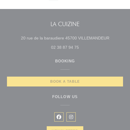
LA CUIZINE
((opens in
20 rue de la baraudiere 45700 VILLEMANDEUR
02 38 87 94 75
BOOKING
BOOK A TABLE
FOLLOW US
Facebook ((opens in a new windo
Instagram ((opens in a new 