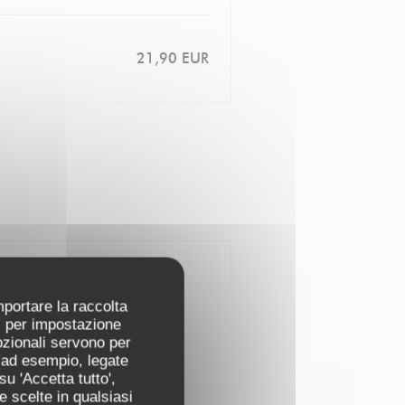
21,90 EUR
mportare la raccolta
ti per impostazione
pzionali servono per
 (ad esempio, legate
u 'Accetta tutto',
e scelte in qualsiasi