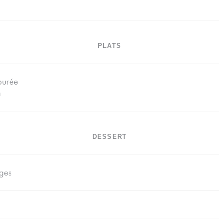
PLATS
purée
n
DESSERT
uges