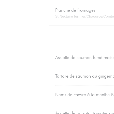
Planche de fromages
St Nectaire fermier/Chaource/Comté
Assiette de saumon fumé maiso
Tartare de saumon au gingembre
Nems de chèvre à la menthe & 
Assiette de burrata, tomates a