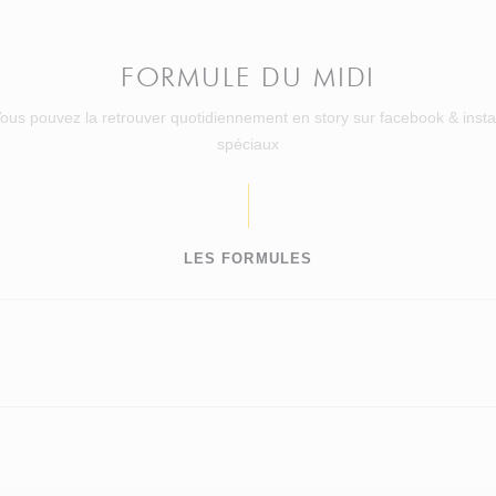
FORMULE DU MIDI
Vous pouvez la retrouver quotidiennement en story sur facebook & inst
spéciaux
LES FORMULES