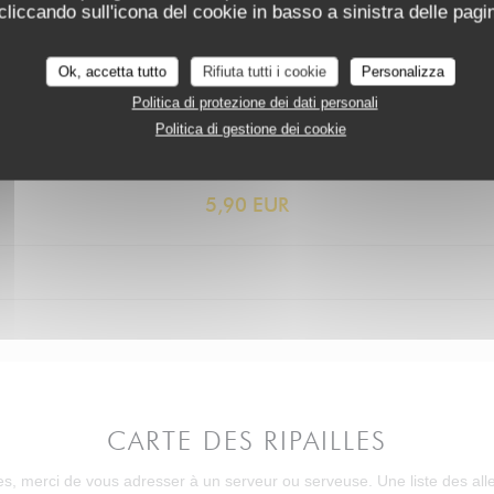
iccando sull'icona del cookie in basso a sinistra delle pagin
Ok, accetta tutto
Rifiuta tutti i cookie
Personalizza
Politica di protezione dei dati personali
Politica di gestione dei cookie
LES DESSERTS DU JOUR
Prix Hors formule
5,90 EUR
CARTE DES RIPAILLES
es, merci de vous adresser à un serveur ou serveuse. Une liste des alle