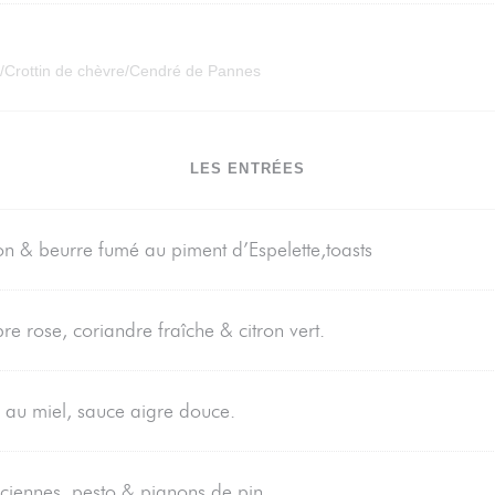
/Crottin de chèvre/Cendré de Pannes
LES ENTRÉES
n & beurre fumé au piment d’Espelette,toasts
 rose, coriandre fraîche & citron vert.
au miel, sauce aigre douce.
nciennes, pesto & pignons de pin