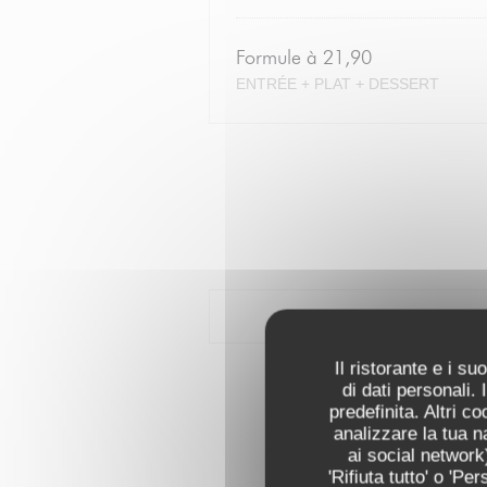
Formule à 21,90
ENTRÉE + PLAT + DESSERT
Il ristorante e i s
di dati personali.
predefinita. Altri 
analizzare la tua n
ai social network)
'Rifiuta tutto' o 'P