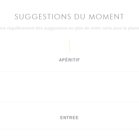
SUGGESTIONS DU MOMENT
s régulièrement des suggestions en plus de notre carte pour le plaisirs
APÉRITIF
ENTREE