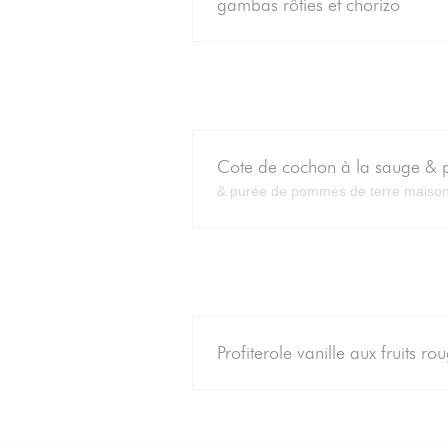
gambas rôties et chorizo
Cote de cochon à la sauge & 
& purée de pommes de terre maiso
Profiterole vanille aux fruits ro