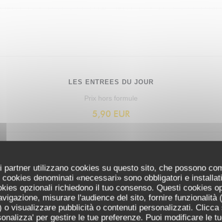
LES ENTREES DU JOUR
Prix hors formule
5,90 EUR
uoi partner utilizzano cookies su questo sito, che possono co
 I cookies denominati «necessari» sono obbligatori e installa
LES PLATS DU JOUR
cookies opzionali richiedono il tuo consenso. Questi cookies o
avigazione, misurare l'audience del sito, fornire funzionalità
Prix Hors formule
 o visualizzare pubblicità o contenuti personalizzati. Clicca s
13,90 EUR
ersonalizza' per gestire le tue preferenze. Puoi modificare le tu
LA CUIZINE