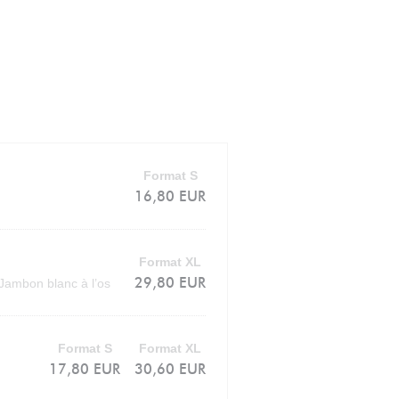
Format S
16,80 EUR
Format XL
29,80 EUR
Jambon blanc à l’os
Format S
Format XL
17,80 EUR
30,60 EUR