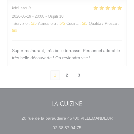
Melissa
A
2026-06-19
- 20:00 - Ospiti 10
Servizio
:
5
/5
Atmosfera
:
5
/5
Cucina
:
5
/5
Qualità / Prezzo
:
5
/5
Super restaurant, très belle terrasse. Personnel adorable
très belle découverte ! On reviendra vite !
1
2
3
LA CUIZINE
((apre una 
20 rue de la baraudiere 45700 VILLEMANDEUR
02 38 87 94 75