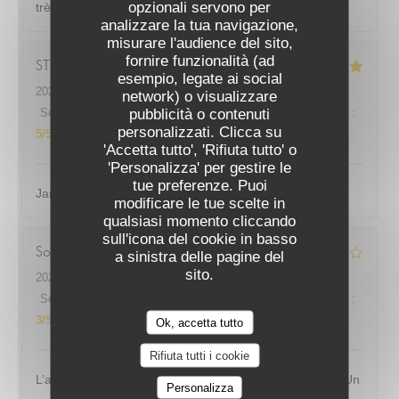
opzionali servono per
très bon cadre je reviendrais avec plaisir !
analizzare la tua navigazione,
misurare l'audience del sito,
fornire funzionalità (ad
STEPHANIE
A
esempio, legate ai social
2026-07-07
- 20:00 - Ospiti 8
network) o visualizzare
pubblicità o contenuti
Servizio
:
5
/5
Atmosfera
:
5
/5
Cucina
:
5
/5
Qualità / Prezzo
:
LA CUIZINE
personalizzati. Clicca su
5
/5
'Accetta tutto', 'Rifiuta tutto' o
'Personalizza' per gestire le
tue preferenze. Puoi
Jamais déçue, personnel au top, nourriture excellente
modificare le tue scelte in
qualsiasi momento cliccando
sull'icona del cookie in basso
Sophie
P
a sinistra delle pagine del
sito.
2026-07-02
- 12:00 - Ospiti 2
Servizio
:
5
/5
Atmosfera
:
3
/5
Cucina
:
2
/5
Qualità / Prezzo
:
3
/5
Ok, accetta tutto
Rifiuta tutti i cookie
L’accueil a été agréable, le serveur très professionnel. Un
Personalizza