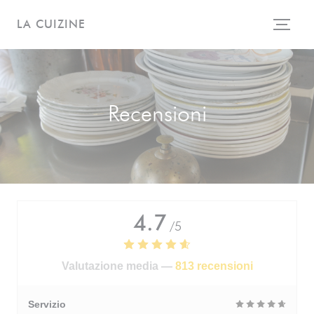
Personalizzazione delle tue scelte sui cookie
LA CUIZINE
Recensioni
4.7
/5
Valutazione media —
813 recensioni
Servizio