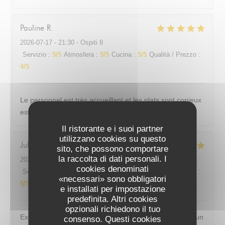
Pauline
R
2026-07-17
- 21:30 - Ospiti 8
Servizio
:
5
/5
Atmosfera
:
5
/5
Cucina
:
5
/5
Qualità / Prezzo
:
4
/5
Le personnel est très accueillant et les plats sont copieux
est savoureux
Il ristorante e i suoi partner
utilizzano cookies su questo
Julie
F
sito, che possono comportare
la raccolta di dati personali. I
2026-07-15
- 12:00 - Ospiti 3
cookies denominati
Servizio
:
5
/5
Atmosfera
:
5
/5
Cucina
:
5
/5
Qualità / Prezzo
:
«necessari» sono obbligatori
5
/5
e installati per impostazione
predefinita. Altri cookies
opzionali richiedono il tuo
Excellent comme d’habitude ! Très bonne cuisine dans un
consenso. Questi cookies