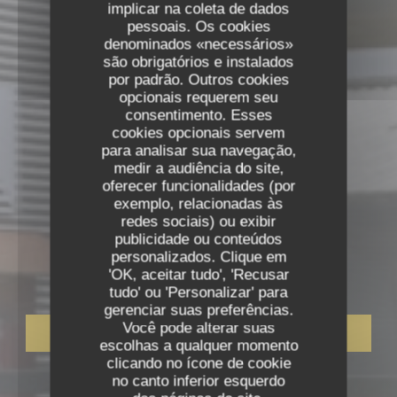
implicar na coleta de dados
pessoais. Os cookies
denominados «necessários»
são obrigatórios e instalados
por padrão. Outros cookies
opcionais requerem seu
consentimento. Esses
cookies opcionais servem
para analisar sua navegação,
medir a audiência do site,
oferecer funcionalidades (por
exemplo, relacionadas às
redes sociais) ou exibir
•
VILLEMANDEUR
publicidade ou conteúdos
LA CUIZINE
personalizados. Clique em
LA CUIZINE
'OK, aceitar tudo', 'Recusar
tudo' ou 'Personalizar' para
gerenciar suas preferências.
Você pode alterar suas
RESERVAR UMA MESA
escolhas a qualquer momento
clicando no ícone de cookie
no canto inferior esquerdo