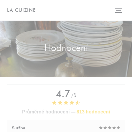
Panel pro správu cookies
LA CUIZINE
Hodnocení
4.7
/5
Průměrné hodnocení —
813 hodnoceni
Služba