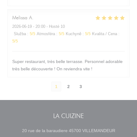
Melissa
A
2026-06-19
- 20:00 - Hosté 10
Služba
:
5
/5
Atmosféra
:
5
/5
Kuchyně
:
5
/5
Kvalita / Cena
:
5
/5
Super restaurant, très belle terrasse. Personnel adorable
très belle découverte ! On reviendra vite !
1
2
3
LA CUIZINE
((otevře s
20 rue de la baraudiere 45700 VILLEMANDEUR