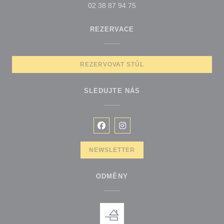
02 38 87 94 75
REZERVACE
REZERVOVAT STŮL
SLEDUJTE NÁS
Facebook ((otevře se v novém okn
Instagram ((otevře se v nové
NEWSLETTER
ODMĚNY