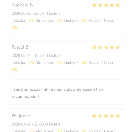
Anabela
N
2026-08-07
- 12:30 - Hosté 7
Služba
:
5
/5
Atmosféra
:
5
/5
Kuchyně
:
5
/5
Kvalita / Cena
:
5
/5
Pascal
B
2026-08-04
- 19:30 - Hosté 2
Služba
:
5
/5
Atmosféra
:
5
/5
Kuchyně
:
5
/5
Kvalita / Cena
:
5
/5
Très bon accueil et très bons plats de saison ! Je
recommande !
Philippe
C
2026-07-31
- 12:00 - Hosté 9
Služba
:
5
/5
Atmosféra
:
5
/5
Kuchyně
:
5
/5
Kvalita / Cena
: