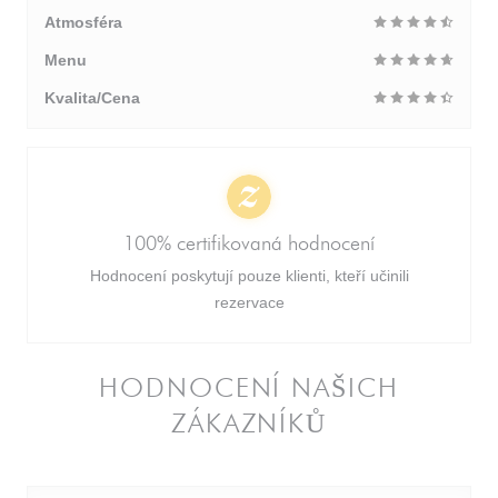
Atmosféra
Menu
Kvalita/Cena
100% certifikovaná hodnocení
Hodnocení poskytují pouze klienti, kteří učinili
rezervace
HODNOCENÍ NAŠICH
ZÁKAZNÍKŮ