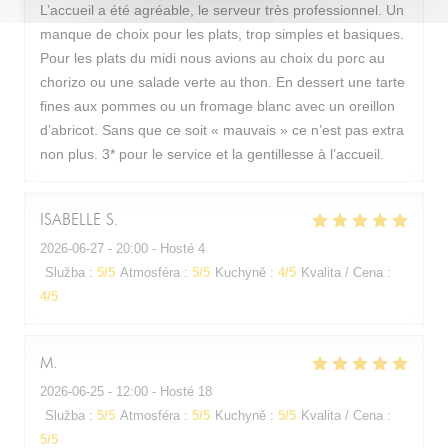
L’accueil a été agréable, le serveur très professionnel. Un
manque de choix pour les plats, trop simples et basiques.
Pour les plats du midi nous avions au choix du porc au
chorizo ou une salade verte au thon. En dessert une tarte
fines aux pommes ou un fromage blanc avec un oreillon
d’abricot. Sans que ce soit « mauvais » ce n’est pas extra
non plus. 3* pour le service et la gentillesse à l’accueil.
ISABELLE
S
2026-06-27
- 20:00 - Hosté 4
Služba
:
5
/5
Atmosféra
:
5
/5
Kuchyně
:
4
/5
Kvalita / Cena
:
4
/5
M
2026-06-25
- 12:00 - Hosté 18
Služba
:
5
/5
Atmosféra
:
5
/5
Kuchyně
:
5
/5
Kvalita / Cena
:
5
/5