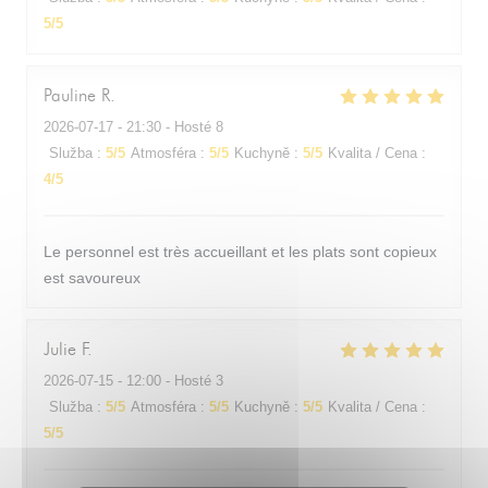
5
/5
Pauline
R
2026-07-17
- 21:30 - Hosté 8
Služba
:
5
/5
Atmosféra
:
5
/5
Kuchyně
:
5
/5
Kvalita / Cena
:
4
/5
Le personnel est très accueillant et les plats sont copieux
est savoureux
Julie
F
2026-07-15
- 12:00 - Hosté 3
Služba
:
5
/5
Atmosféra
:
5
/5
Kuchyně
:
5
/5
Kvalita / Cena
:
5
/5