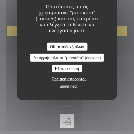
Ο ιστότοπος αυτός
ΚΡΆΤΗΣΗ
χρησιμοποιεί "μπισκότα"
(cookies) και σας επιτρέπει
να ελέγξετε τι θέλετε να
ενεργοποιήσετε
ΚΆΝΤΕ ΚΡΆΤΗΣΗ ΤΡΑΠΕΖΙΟΎ
LA CUIZINE
OK, αποδοχή όλων
ΑΚΟΛΟΥΘΉΣΤΕ ΜΑΣ
Απόρριψε όλα τα "μπισκότα" (cookies)
Εξατομίκευση
Facebook ((ανοίγει σε νέο παράθυ
Instagram ((ανοίγει σε νέο π
Πολιτική απορρήτου
ΕΝΗΜΕΡΩΤΙΚΌ ΔΕΛΤΊΟ
undefined
ΑΝΤΑΜΟΙΒΈΣ