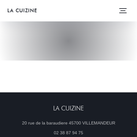
LA CUIZINE
LA CUIZINE
((öffnet ei
20 rue de la baraudiere 45700 VILLEMANDEUR
02 38 87 94 75