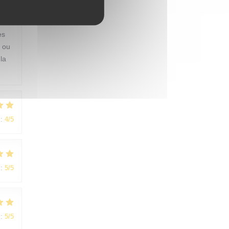
:
3
/5
es
s ou
la
:
4
/5
:
5
/5
:
5
/5