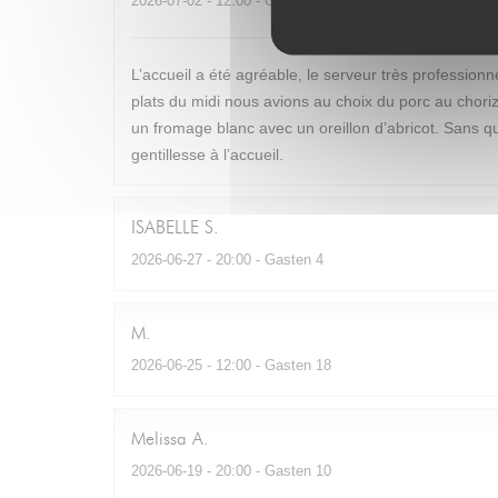
2026-07-02
- 12:00 - Gasten 2
L’accueil a été agréable, le serveur très profession
plats du midi nous avions au choix du porc au chor
un fromage blanc avec un oreillon d’abricot. Sans que
gentillesse à l’accueil.
ISABELLE
S
2026-06-27
- 20:00 - Gasten 4
M
2026-06-25
- 12:00 - Gasten 18
Melissa
A
2026-06-19
- 20:00 - Gasten 10