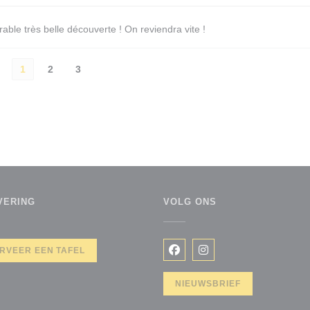
able très belle découverte ! On reviendra vite !
1
2
3
VERING
VOLG ONS
RVEER EEN TAFEL
Facebook ((opent in een ni
Instagram ((opent in 
NIEUWSBRIEF