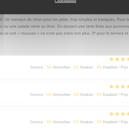
Service
:
5
/5
Atmosfeer
:
3
/5
Keuken
:
2
/5
Kwaliteit / Prijs
Cookiebeleid
nel. Un manque de choix pour les plats, trop simples et basiques. Pour l
izo ou une salade verte au thon. En dessert une tarte fines aux pomme
 ce soit « mauvais » ce n’est pas extra non plus. 3* pour le service et 
Service
:
5
/5
Atmosfeer
:
5
/5
Keuken
:
4
/5
Kwaliteit / Prijs
Service
:
5
/5
Atmosfeer
:
5
/5
Keuken
:
5
/5
Kwaliteit / Prijs
Service
:
5
/5
Atmosfeer
:
5
/5
Keuken
:
5
/5
Kwaliteit / Prijs