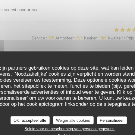
opieux est savoureux
Service
:
5
/5
Atmosfeer
:
5
/5
Keuken
:
5
/5
Kwaliteit / Prijs
 un très bon cadre je reviendrais avec plaisir !
zijn partners gebruiken cookies op deze site, wat kan leiden
ns. 'Noodzakelijke' cookies zijn verplicht en worden stand
ookies vereisen uw toestemming. Deze optionele cookies wo
eren, het sitepubliek te meten, functies te bieden (bijv. ger
Service
:
5
/5
Atmosfeer
:
5
/5
Keuken
:
5
/5
Kwaliteit / Prijs
sonaliseerde advertenties of inhoud weer te geven. Klik op '
 'Personaliseer' om uw voorkeuren te beheren. U kunt uw keu
LA CUIZINE
 door op het cookiepictogram linksonder op de sitepagina's te
te
OK, accepteer alle
Weiger alle cookies
Personaliseer
Beleid voor de bescherming van persoonsgegevens