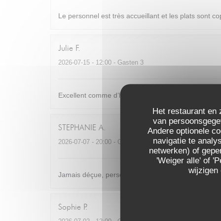
Le personnel est très accueillant et les plats sont c
Julie
F
2026-07-15
- 12:00 - Gasten 3
Excellent comme d’habitude ! Très bonne cuisine dans
Het restaurant en 
van persoonsgegeve
STEPHANIE
A
Andere optionele c
navigatie te analys
2026-07-07
- 20:00 - Gasten 8
netwerken) of geper
'Weiger alle' of
wijzigen
Jamais déçue, personnel au top, nourriture excellen
Sophie
P