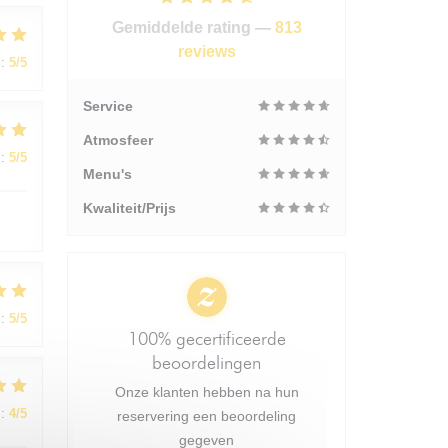
Gemiddelde rating —
813
reviews
:
5
/5
Service
Atmosfeer
:
5
/5
Menu's
Kwaliteit/Prijs
:
5
/5
100% gecertificeerde
beoordelingen
Onze klanten hebben na hun
:
4
/5
reservering een beoordeling
gegeven