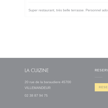
Super restaurant, très belle terrasse. Personnel ador
LA CUIZINE
RESER
20 rue de la baraudiere 45700
((opent in een nieuw venster))
RESE
VILLEMANDEUR
02 38 87 94 75