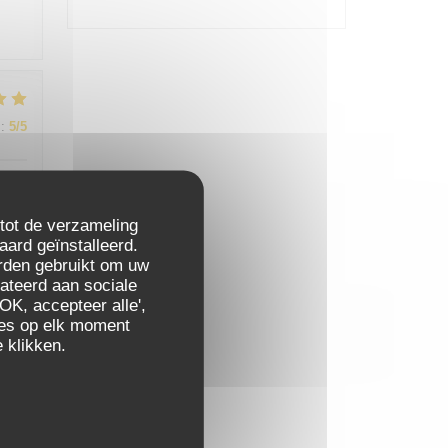
:
5
/5
 tot de verzameling
aard geïnstalleerd.
rden gebruikt om uw
elateerd aan sociale
:
5
/5
OK, accepteer alle',
zes op elk moment
 klikken.