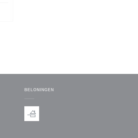
BELONINGEN
euw venster))
een nieuw venster))