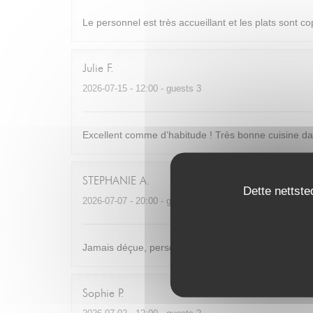
Le personnel est très accueillant et les plats sont c
Julie
F
2026-07-15
- 12:00 - guests 3
Excellent comme d’habitude ! Très bonne cuisine dans
STEPHANIE
A
Dette nettste
2026-07-07
- 20:00 - guests 8
Jamais déçue, personnel au top, nourriture excellen
Sophie
P