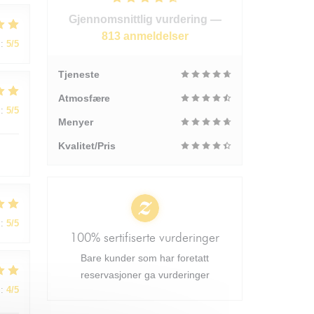
Gjennomsnittlig vurdering —
813 anmeldelser
:
5
/5
Tjeneste
Atmosfære
:
5
/5
Menyer
Kvalitet/Pris
:
5
/5
100% sertifiserte vurderinger
Bare kunder som har foretatt
reservasjoner ga vurderinger
:
4
/5