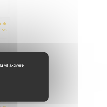
:
5
/5
u vil aktivere
:
5
/5