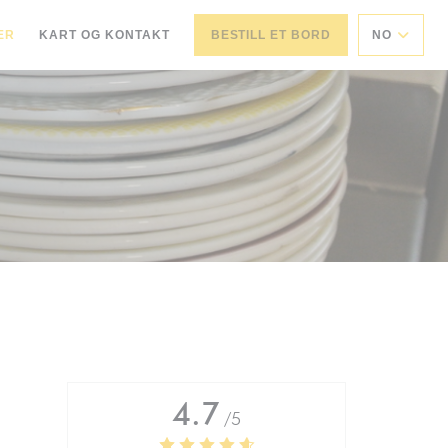
ER
KART OG KONTAKT
BESTILL ET BORD
NO
4.7
/5