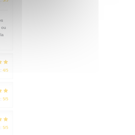
:
3
/5
es
s ou
la
:
4
/5
:
5
/5
:
5
/5