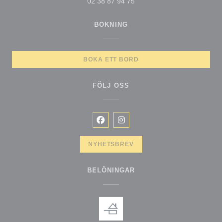
02 38 87 94 75
BOKNING
BOKA ETT BORD
FÖLJ OSS
Facebook ((öppnas i ett nytt fönster
Instagram ((öppnas i ett nytt f
NYHETSBREV
BELÖNINGAR