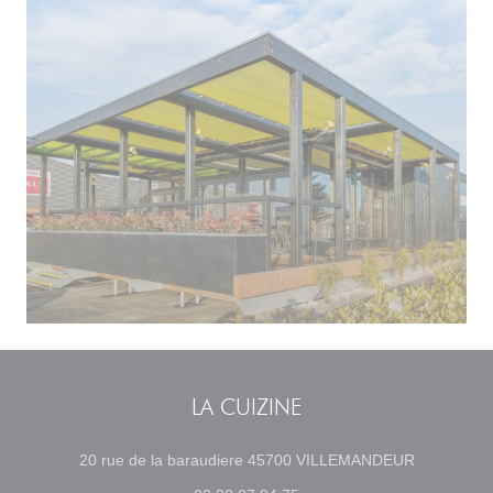
LA CUIZINE
((öppnas i e
20 rue de la baraudiere 45700 VILLEMANDEUR