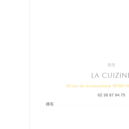
酒馆
LA CUIZIN
20 rue de la baraudiere 45700
02 38 87 94 75
停车