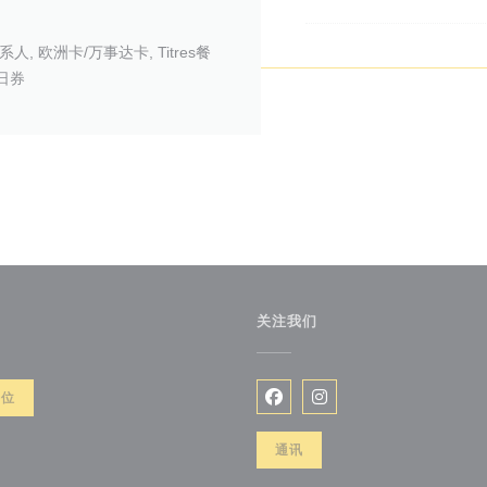
ns联系人, 欧洲卡/万事达卡, Titres餐
假日券
关注我们
餐位
Facebook ((在新窗口中打开)
Instagram ((在新窗
通讯