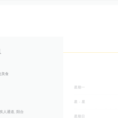
息
统美食
星期一
星
-
星
残疾人通道, 阳台
星期日