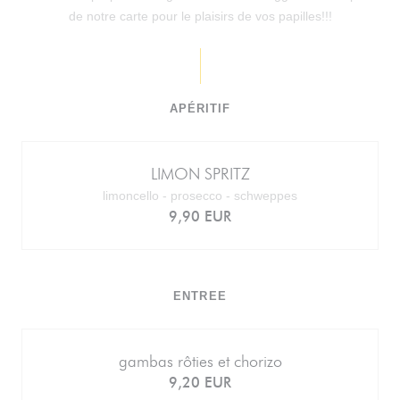
de notre carte pour le plaisirs de vos papilles!!!
APÉRITIF
LIMON SPRITZ
limoncello - prosecco - schweppes
9,90 EUR
ENTREE
gambas rôties et chorizo
9,20 EUR