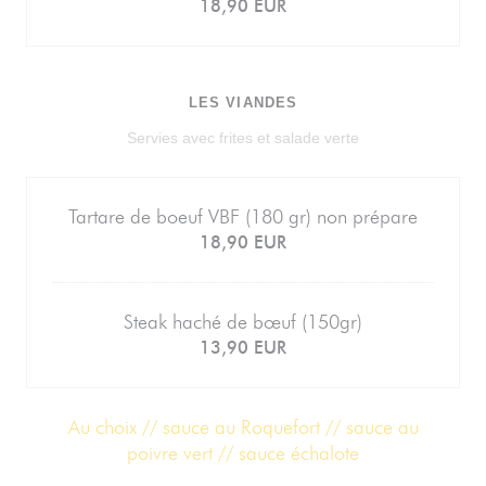
18,90 EUR
LES VIANDES
Servies avec frites et salade verte
Tartare de boeuf VBF (180 gr) non prépare
18,90 EUR
Steak haché de bœuf (150gr)
13,90 EUR
Au choix // sauce au Roquefort // sauce au
poivre vert // sauce échalote