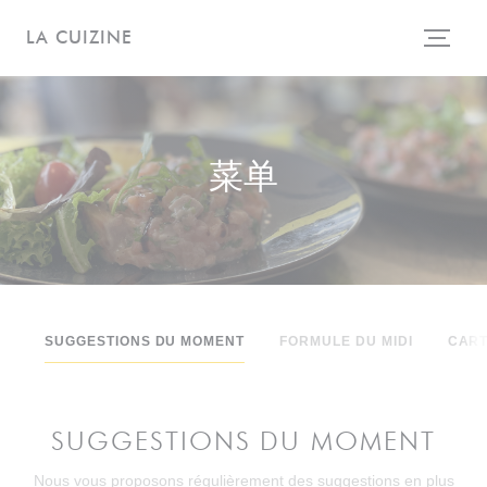
Cookie管理面板
LA CUIZINE
菜单
SUGGESTIONS DU MOMENT
FORMULE DU MIDI
CART
SUGGESTIONS DU MOMENT
Nous vous proposons régulièrement des suggestions en plus