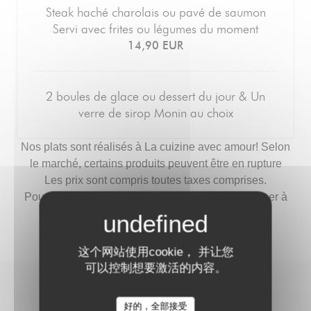
Steak haché charolais ou pavé de saumon
Servi avec frites ou légumes du moment
14,90 EUR
2 boules de glace ou dessert du jour & Un
verre de sirop Monin au choix
Nos plats sont réalisés à La cuizine avec amour! Selon
le marché, certains produits peuvent être en rupture
Les prix sont compris toutes taxes comprises.
Pour la liste des allergènes, merci de vous adresser à
un serveur ou serveuse
这个网站使用cookie， 并让您
可以控制想要激活的内容。
CARTE DES DOUCEURS
好的，全部接受
LA CUIZINE