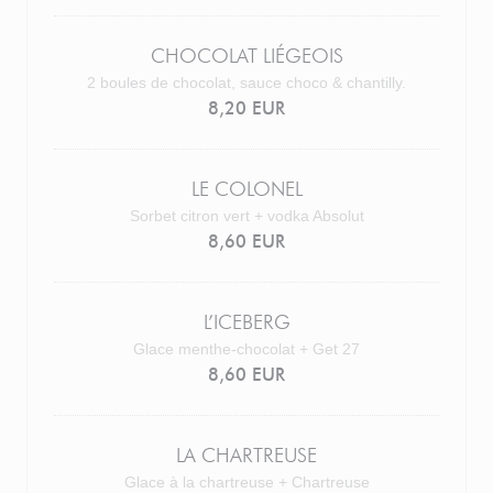
CHOCOLAT LIÉGEOIS
2 boules de chocolat, sauce choco & chantilly.
8,20 EUR
LE COLONEL
Sorbet citron vert + vodka Absolut
8,60 EUR
L’ICEBERG
Glace menthe-chocolat + Get 27
8,60 EUR
LA CHARTREUSE
Glace à la chartreuse + Chartreuse