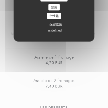
禁用
个性化
保密政策
LES FROMAGES
undefined
Morbier - Comté - Fourme d’Ambert - Crottin de chèvre -
Cendré de Panne
Assiette de 1 fromage
4,20 EUR
Assiette de 2 fromages
7,40 EUR
LES DESSERTS