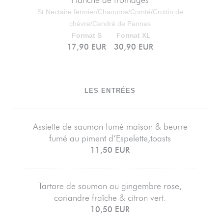
Planche de fromages
St Nectaire fermier/Chaource/Comté/Crottin de
chèvre/Cendré de Pannes
Format S
Format XL
17,90 EUR
30,90 EUR
LES ENTRÉES
Assiette de saumon fumé maison & beurre
fumé au piment d’Espelette,toasts
11,50 EUR
Tartare de saumon au gingembre rose,
coriandre fraîche & citron vert.
10,50 EUR