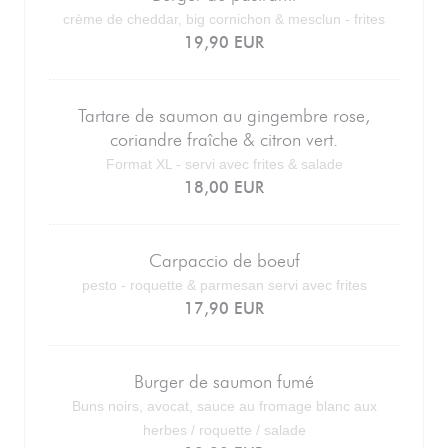
crème de cheddar, big cornichon & mesclun - frites
19,90 EUR
Tartare de saumon au gingembre rose,
coriandre fraîche & citron vert.
Format XL - servi avec frites & salade
18,00 EUR
Carpaccio de boeuf
pesto - roquette & parmesan servi avec frites
17,90 EUR
Burger de saumon fumé
Buns noirs, avocat, sauce au fromage blanc aux
herbes / roquette / salade