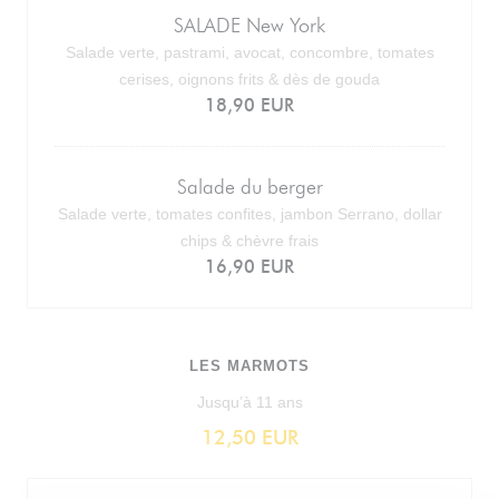
SALADE New York
Salade verte, pastrami, avocat, concombre, tomates
cerises, oignons frits & dès de gouda
18,90 EUR
Salade du berger
Salade verte, tomates confites, jambon Serrano, dollar
chips & chèvre frais
16,90 EUR
LES MARMOTS
Jusqu’à 11 ans
12,50 EUR