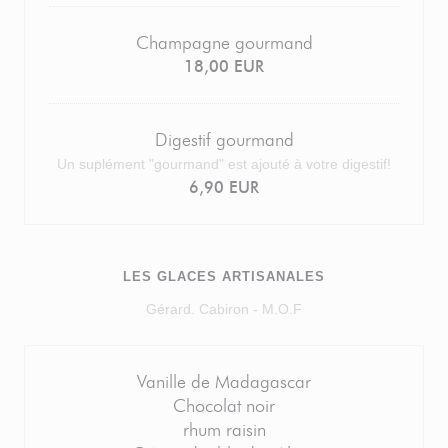
Champagne gourmand
18,00 EUR
Digestif gourmand
Un suplément "gourmand" est ajouté à votre digestif!
6,90 EUR
LES GLACES ARTISANALES
Gérard. Cabiron - M.O.F
Vanille de Madagascar
Chocolat noir
rhum raisin