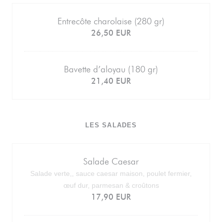
Entrecôte charolaise (280 gr)
26,50 EUR
Bavette d’aloyau (180 gr)
21,40 EUR
LES SALADES
Salade Caesar
Salade verte,, sauce caesar maison, poulet fermier,
œuf dur, parmesan & croûtons
17,90 EUR