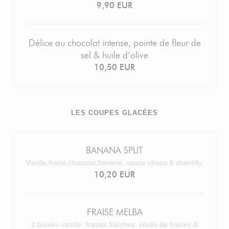
9,90 EUR
Délice au chocolat intense, pointe de fleur de
sel & huile d’olive
10,50 EUR
LES COUPES GLACÉES
BANANA SPLIT
Vanille,fraise,chocolat,banane, sauce choco & chantilly.
10,20 EUR
FRAISE MELBA
2 boules vanille, fraises fraîches, coulis de fraises &