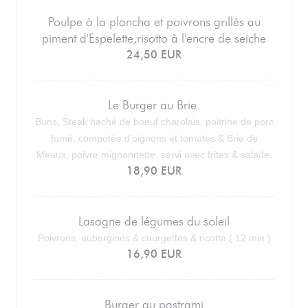
Poulpe à la plancha et poivrons grillés au
piment d'Espelette,risotto à l'encre de seiche
24,50 EUR
Le Burger au Brie.
Buns, Steak haché de boeuf charolais, poitrine de porc
fumé, compotée d’oignons et tomates & Brie de
Meaux, poivre mignonnette, servi avec frites & salade.
18,90 EUR
Lasagne de légumes du soleil
Poivrons, aubergines & courgettes & ricotta ( 12 min.)
16,90 EUR
Burger au pastrami