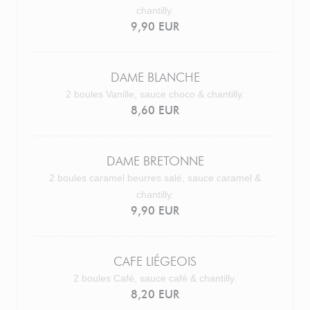
chantilly.
9,90 EUR
DAME BLANCHE
2 boules Vanille, sauce choco & chantilly.
8,60 EUR
DAME BRETONNE
2 boules caramel beurres salé, sauce caramel &
chantilly.
9,90 EUR
CAFE LIÉGEOIS
2 boules Café, sauce café & chantilly.
8,20 EUR