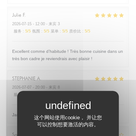
Julie
F
2026-07-15
- 12:00 - 来宾 3
服务
:
5
/5
氛围
:
5
/5
菜单
:
5
/5
质价比
:
5
/5
Excellent comme d’habitude ! Très bonne cuisine dans un
très bon cadre je reviendrais avec plaisir !
STEPHANIE
A
2026-07-07
- 20:00 - 来宾 8
服务
:
5
/5
氛围
:
5
/5
菜单
:
5
/5
质价比
:
5
/5
Jamais déçue, personnel au top, nourriture excellente
这个网站使用cookie， 并让您
可以控制想要激活的内容。
Sophie
P