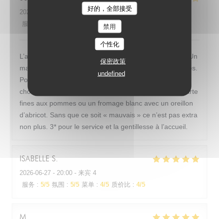
好的，全部接受
LA CUIZINE
2026-07-02
- 12:00 - 来宾 2
服务
:
5
/5
氛围
:
3
/5
菜单
:
2
/5
质价比
:
3
/5
禁用
个性化
L’accueil a été agréable, le serveur très professionnel. Un
保密政策
manque de choix pour les plats, trop simples et basiques.
undefined
Pour les plats du midi nous avions au choix du porc au
chorizo ou une salade verte au thon. En dessert une tarte
fines aux pommes ou un fromage blanc avec un oreillon
d’abricot. Sans que ce soit « mauvais » ce n’est pas extra
non plus. 3* pour le service et la gentillesse à l’accueil.
ISABELLE
S
2026-06-27
- 20:00 - 来宾 4
服务
:
5
/5
氛围
:
5
/5
菜单
:
4
/5
质价比
:
4
/5
M