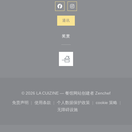
Facebook ((在新窗口中打开))
Instagram ((在新窗口中打开)
通讯
奖赏
((在新窗口
© 2026 LA CUIZINE — 餐馆网站创建者
Zenchef
免责声明
使用条款
个人数据保护政策
cookie 策略
((在新窗口中打开))
((在新窗口中打开))
((在新窗口中打开))
((在新窗口中
无障碍设施
((在新窗口中打开))