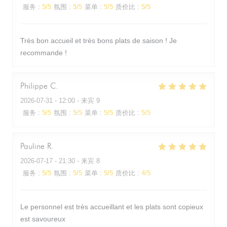
服务
:
5
/5
氛围
:
5
/5
菜单
:
5
/5
质价比
:
5
/5
Très bon accueil et très bons plats de saison ! Je
recommande !
Philippe
C
2026-07-31
- 12:00 - 来宾 9
服务
:
5
/5
氛围
:
5
/5
菜单
:
5
/5
质价比
:
5
/5
Pauline
R
2026-07-17
- 21:30 - 来宾 8
服务
:
5
/5
氛围
:
5
/5
菜单
:
5
/5
质价比
:
4
/5
Le personnel est très accueillant et les plats sont copieux
est savoureux